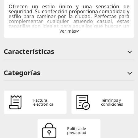
Ofrecen un estilo único y una sensación de
seguridad. Su confección proporciona comodidad y
estilo para caminar por la ciudad. Perfectas para
complementar cualquier atuendo casual, estas
zapatillas son ideales para aquellos que buscan un
calzado urbano con un toque distintivo.
Características
Categorías
Comentarios de clientes
Comentarios de clientes que compraron este producto
Factura
Términos y
electrónica
condiciones
Sin calificaciones
Política de
privacidad
Este producto aún no tiene calificaciones.