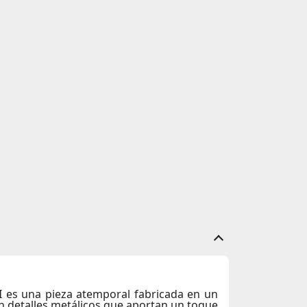
I
es una pieza atemporal fabricada en un
con detalles metálicos que aportan un toque