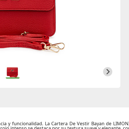
ia y funcionalidad. La
Cartera De Vestir Bayan
de
LIMON
or rojo intenso se destaca por su textura suave y elegante, 