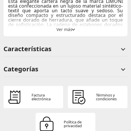
Esta elegante cartera negra de la marca LIMONI
está confeccionada en un lujoso material sintético-
textil que aporta un tacto suave y sedoso. Su
diseño compacto y estructurado destaca por el
cierre dorado de herradura, que añade un toque
de sofisticación. La cadena de eslabones dorados
ofrece versatilidad, permitiéndote llevarla como
cartera de mano o bandolera. Ideal para ocasiones
especiales, aporta un aire de modernidad y
distinción a cualquier atuendo. Perfecta para llevar
Características
tus esenciales con estilo y elegancia.
#pia
Categorías
Comentarios de clientes
Comentarios de clientes que compraron este producto
Factura
Términos y
electrónica
condiciones
Sin calificaciones
Política de
privacidad
Este producto aún no tiene calificaciones.