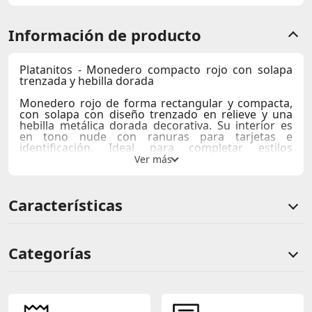
Información de producto
Platanitos - Monedero compacto rojo con solapa
trenzada y hebilla dorada
Monedero rojo de forma rectangular y compacta,
con solapa con diseño trenzado en relieve y una
hebilla metálica dorada decorativa. Su interior es
en tono nude con ranuras para tarjetas e
identificación. Ideal para completar estilos
casuales, audaces y de moda.
Compartimentos:
ranuras para tarjetas visibles + 1
bolsillo transparente para identificación.
Características
Medidas
: 11.5cm de ancho x 10cm de alto x 3cm de
profundidad
Usos recomendados:
Monedero para uso
cotidiano, salidas casuales, viajes cortos.
Categorías
Recomendaciones de styling
Su diseño compacto y el color rojo vibrante lo
Comentarios de clientes
vuelven ideal para llevar tus esenciales de forma
organizada en bolsos pequeños. La solapa
Comentarios de clientes que compraron este producto