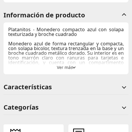
Información de producto
Platanitos - Monedero compacto azul con solapa
texturizada y broche cuadrado
Monedero azul de forma rectangular y compacta,
con solapa bicolor, textura trenzada en la base y un
broche cuadrado metálico dorado. Su interior es en
tono marrón claro con ranuras para tarjetas e
identificación, y cuenta con un compartimento
superior con cremallera. Ideal para completar
estilos casuales elegantes y chic.
Compartimentos:
ranuras para tarjetas visibles +
Características
bolsillo transparente para identificación +
compartimento superior con cremallera.
Medidas:
12.5cm de ancho x 8cm de alto
Usos recomendados:
Monedero para uso
cotidiano, salidas casuales, viajes cortos.
Categorías
✨ ¡Un accesorio compacto y funcional que no
puede faltar en tu guardarropa, agrégalo al carrito
Comentarios de clientes
ya! 🛒
Comentarios de clientes que compraron este producto