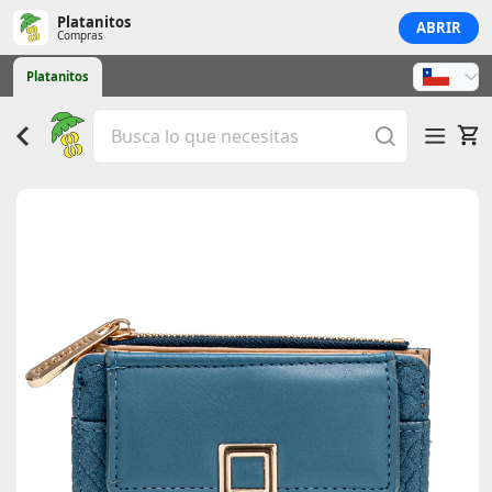
Platanitos
ABRIR
Compras
Platanitos