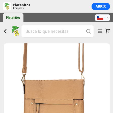
Platanitos
ABRIR
Compras
Platanitos