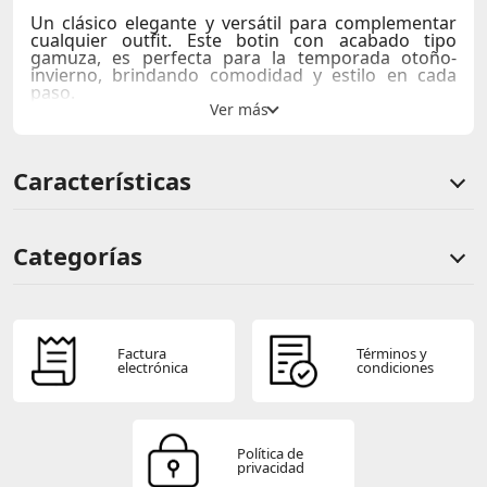
Un clásico elegante y versátil para complementar
cualquier outfit. Este botin con acabado tipo
gamuza, es perfecta para la temporada otoño-
invierno, brindando comodidad y estilo en cada
paso.
Características
Categorías
Comentarios de clientes
Comentarios de clientes que compraron este producto
Factura
Términos y
electrónica
condiciones
Sin calificaciones
Política de
privacidad
Este producto aún no tiene calificaciones.