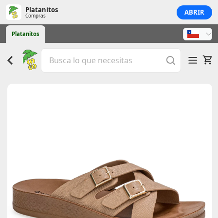
Platanitos
ABRIR
Compras
Platanitos