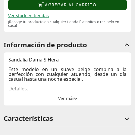
AGREGAR AL CARRITO
Ver stock en tiendas
¡Recoge tu producto en cualquier tienda Platanitos o recibelo en
casa!
Información de producto
Sandalia Dama S Hera
Este modelo en un suave
beige
combina a la
perfección con cualquier atuendo, desde un día
casual hasta una noche especial.
Detalles:
Material:
PU de calidad, que garantiza durabilidad y
resistencia.
Taco:
Con un
tacón de 3 cm
, ofrece un toque de
altura sin sacrificar la comodidad.
Características
Perfecta para caminar durante todo el día, ya sea
en la oficina o en un paseo por la ciudad. Su color
beige
neutro se adapta a cualquier ocasión, desde