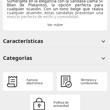
Sumérgete en la elegancia con la
Sandalia Dama SF
Bilan
de
Platanitos
, la opción perfecta para
cualquier ocasión. Con un tono beige que realza
cualquier atuendo, estas sandalias presentan una
mezcla perfecta de estilo y comodidad.
Su taco plano de 1 cm proporciona estabilidad y
frescura, ideal para días largos y calurosos,
mientras que el elegante broche dorado en la parte
delantera destaca con sutileza.
Características
Características:
Material:
PU
Taco:
1 cm
Categorías
Comentarios de clientes
Comentarios de clientes que compraron este producto
Factura
Términos y
electrónica
condiciones
Sin calificaciones
Política de
privacidad
Este producto aún no tiene calificaciones.