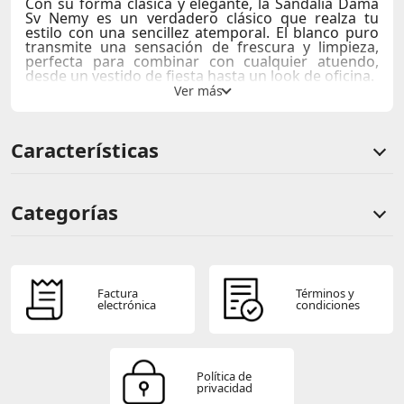
Con su forma clásica y elegante, la
Sandalia Dama
Sv Nemy
es un verdadero clásico que realza tu
estilo con una sencillez atemporal. El blanco puro
transmite una sensación de frescura y limpieza,
perfecta para combinar con cualquier atuendo,
desde un vestido de fiesta hasta un look de oficina.
Comodidad
: Diseño ergonómico que garantiza un
uso prolongado sin fatiga.
Estilo
: Versatilidad para cualquier ocasión,
Características
elevando tu look con un toque de elegancia.
Categorías
Comentarios de clientes
Comentarios de clientes que compraron este producto
Factura
Términos y
electrónica
condiciones
Sin calificaciones
Política de
privacidad
Este producto aún no tiene calificaciones.