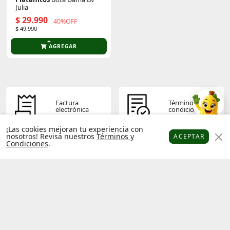
Julia
$ 29.990
40%OFF
$ 49.990
AGREGAR
Factura
Términos y
electrónica
condiciones
¡Las cookies mejoran tu experiencia con
nosotros! Revisa nuestros
Términos y
ACEPTAR
Condiciones
.
Platanitos
Favoritos
Puntos
Cupones
Cuenta
Política de
privacidad
Hecho con
por
Platanitos