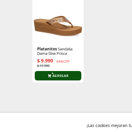
Platanitos
Sandalia
Dama Sbw Prisca
$ 9.990
44%OFF
$ 17.990
AGREGAR
¡Las cookies mejoran t