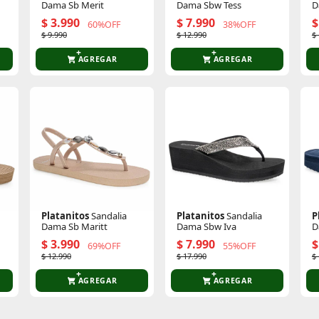
Dama Sb Merit
Dama Sbw Tess
D
$ 3.990
$ 7.990
$
60%OFF
38%OFF
$ 9.990
$ 12.990
$
AGREGAR
AGREGAR
Platanitos
Sandalia
Platanitos
Sandalia
P
Dama Sb Maritt
Dama Sbw Iva
D
$ 3.990
$ 7.990
$
69%OFF
55%OFF
$ 12.990
$ 17.990
$
AGREGAR
AGREGAR