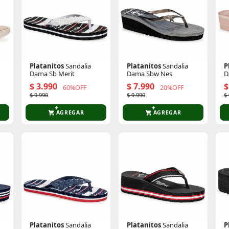
Platanitos
Sandalia
Platanitos
Sandalia
P
Dama Sb Merit
Dama Sbw Nes
D
$ 3.990
$ 7.990
$
60%OFF
20%OFF
$ 9.990
$ 9.990
$
AGREGAR
AGREGAR
Platanitos
Sandalia
Platanitos
Sandalia
P