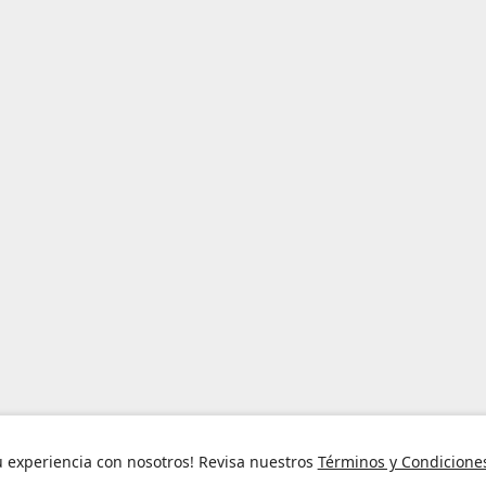
Factura
Términos y
Políti
u experiencia con nosotros! Revisa nuestros
Términos y Condicione
electrónica
condiciones
privac