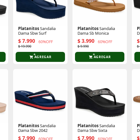
Platanitos
Sandalia
Platanitos
Sandalia
P
Dama Sbw Surf
Dama Sb Monica
D
$ 7.990
$ 3.990
$
60%OFF
60%OFF
$ 19.990
$ 9.990
$
AGREGAR
AGREGAR
Platanitos
Sandalia
Platanitos
Sandalia
P
Dama Sbw 2042
Dama Sbw Sixta
D
$ 7.990
$ 7.990
$
60%OFF
60%OFF