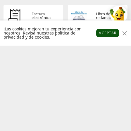
Factura
Libro de
electrónica
reclamaciones
¡Las cookies mejoran tu experiencia con
nosotros! Revisa nuestras
política de
ACEPTAR
privacidad
y de
cookies
.
Platanitos
Favoritos
Puntos
Cupones
Cuenta
Términos y
Política de
condiciones
privacidad
Operador
Socios
económico
platanitos
autorizado
Hecho con
por
Platanitos