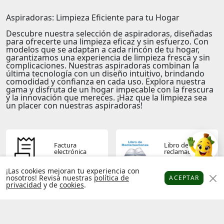
Aspiradoras: Limpieza Eficiente para tu Hogar
Descubre nuestra selección de aspiradoras, diseñadas
para ofrecerte una limpieza eficaz y sin esfuerzo. Con
modelos que se adaptan a cada rincón de tu hogar,
garantizamos una experiencia de limpieza fresca y sin
complicaciones. Nuestras aspiradoras combinan la
última tecnología con un diseño intuitivo, brindando
comodidad y confianza en cada uso. Explora nuestra
gama y disfruta de un hogar impecable con la frescura
y la innovación que mereces. ¡Haz que la limpieza sea
un placer con nuestras aspiradoras!
Factura
Libro de
electrónica
reclamaciones
¡Las cookies mejoran tu experiencia con
nosotros! Revisa nuestras
política de
ACEPTAR
privacidad
y de
cookies
.
Platanitos
Favoritos
Puntos
Cupones
Cuenta
Términos y
Política de
condiciones
privacidad