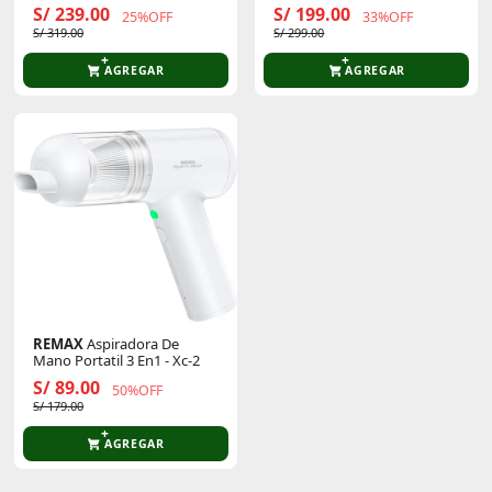
Y Succión 13000pa
S/ 239.00
S/ 199.00
25%OFF
33%OFF
S/ 319.00
S/ 299.00
AGREGAR
AGREGAR
REMAX
Aspiradora De
Mano Portatil 3 En1 - Xc-2
S/ 89.00
50%OFF
S/ 179.00
AGREGAR