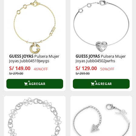
GUESS JOYAS
Pulsera Mujer
GUESS JOYAS
Pulsera Mujer
Joyas Jubb04519jwygs
Joyas Jubb04502jwrhs
S/ 149.00
S/ 129.00
46%OFF
50%OFF
S/ 279.00
S/ 259.00
AGREGAR
AGREGAR