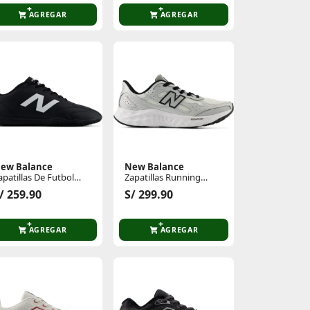
AGREGAR
AGREGAR
ew Balance
New Balance
apatillas De Futbol
Zapatillas Running
ombre 442 Club In V3
Hombre Arishi Lux Pack
/ 259.90
S/ 299.90
AGREGAR
AGREGAR