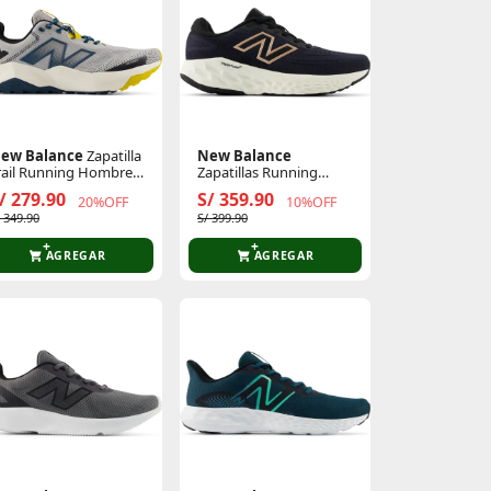
ew Balance
Zapatilla
New Balance
rail Running Hombre
Zapatillas Running
ynasoft Nitrel V6
Mujer Evoz
/ 279.90
S/ 359.90
20%OFF
10%OFF
/ 349.90
S/ 399.90
AGREGAR
AGREGAR