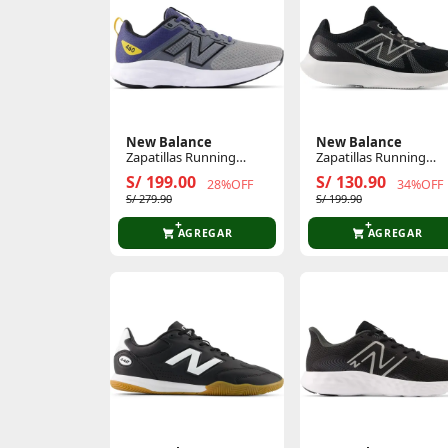
New Balance
New Balance
Zapatillas Running
Zapatillas Running
Hombre 460 V4
Hombre 430
S/ 199.00
S/ 130.90
28%OFF
34%OFF
S/ 279.90
S/ 199.90
AGREGAR
AGREGAR