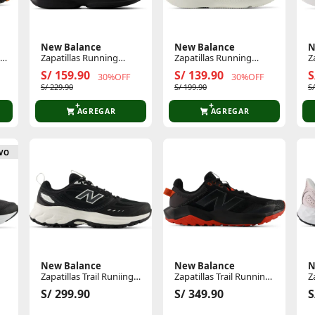
New Balance
New Balance
N
Zapatillas Running
Zapatillas Running
Z
Hombre 411
Mujer 430
M
S/ 159.90
S/ 139.90
S
30%OFF
30%OFF
S/ 229.90
S/ 199.90
S
AGREGAR
AGREGAR
VO
New Balance
New Balance
N
Zapatillas Trail Runiing
Zapatillas Trail Running
Z
Mujer 410 V9
Hombre Nitrel V6
M
S/ 299.90
S/ 349.90
S