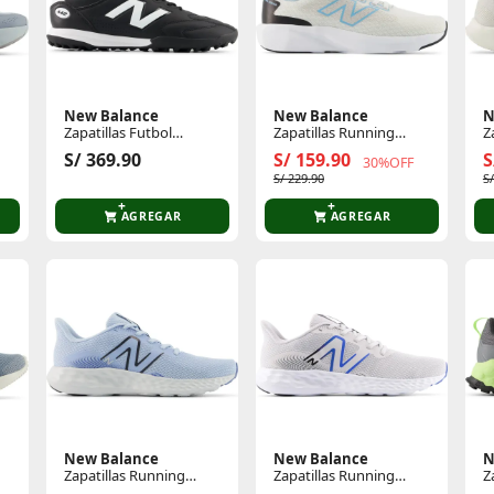
New Balance
New Balance
N
Zapatillas Futbol
Zapatillas Running
Z
Hombre 442 Team Tf V3
Mujer 413
H
S/ 369.90
S/ 159.90
S
30%OFF
S/ 229.90
S
AGREGAR
AGREGAR
New Balance
New Balance
N
Zapatillas Running
Zapatillas Running
Z
Mujer 411
Hombre 411
H