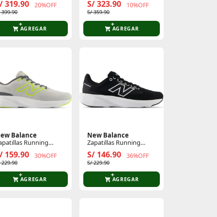
/ 319.90
S/ 323.90
20%OFF
10%OFF
Low Tf V5
/ 399.90
S/ 359.90
AGREGAR
AGREGAR
ew Balance
New Balance
apatillas Running
Zapatillas Running
ombre 413
Mujer 413
/ 159.90
S/ 146.90
30%OFF
36%OFF
/ 229.90
S/ 229.90
AGREGAR
AGREGAR