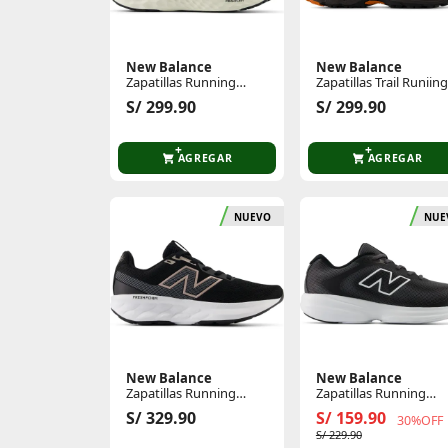
New Balance
New Balance
Zapatillas Running
Zapatillas Trail Runiing
Hombre Arishi Lux Pack
Hombre 410 V9
S/ 299.90
S/ 299.90
AGREGAR
AGREGAR
NUEVO
NUE
New Balance
New Balance
Zapatillas Running
Zapatillas Running
Mujer 520
Hombre 411
S/ 329.90
S/ 159.90
30%OFF
S/ 229.90