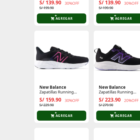
S/ 139.90
S/ 139.90
30%OFF
30%OFF
S/ 199.90
S/ 199.90
AGREGAR
AGREGAR
New Balance
New Balance
Zapatillas Running
Zapatillas Running
Mujer 411
Mujer 460
S/ 159.90
S/ 223.90
30%OFF
20%OFF
S/ 229.90
S/ 279.90
AGREGAR
AGREGAR