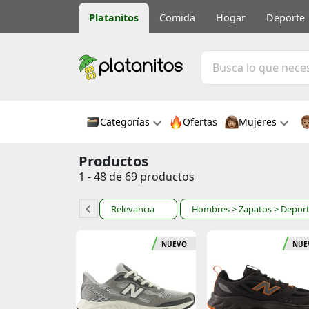
Platanitos
Comida
Hogar
Deporte
Categorías
Ofertas
Mujeres
Productos
1 - 48 de 69 productos
Relevancia
Hombres
> Zapatos
> Deport
NUEVO
NUE