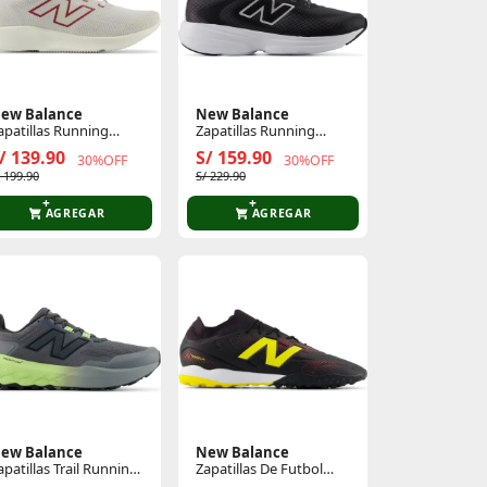
ew Balance
New Balance
apatillas Running
Zapatillas Running
ombre 430
Mujer 411
/ 139.90
S/ 159.90
30%OFF
30%OFF
/ 199.90
S/ 229.90
AGREGAR
AGREGAR
ew Balance
New Balance
apatillas Trail Running
Zapatillas De Futbol
ombre Garoe
Hombre Tekela Team