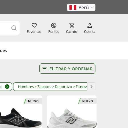
Perú
Favoritos
Puntos
Carrito
Cuenta
des
FILTRAR Y ORDENAR
po
Hombres
> Zapatos
> Deportivo
> Fitness y cross-training
NUEVO
NUEVO