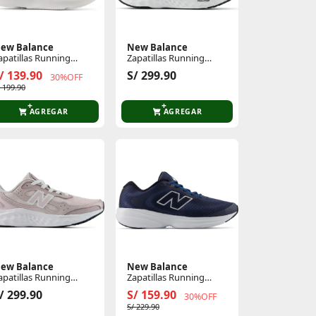
ew Balance
New Balance
apatillas Running
Zapatillas Running
ujer 430
Mujer Arishi Lux Pack
/ 139.90
S/ 299.90
30%OFF
/ 199.90
AGREGAR
AGREGAR
ew Balance
New Balance
apatillas Running
Zapatillas Running
ujer Arishi Lux Pack
Hombre 411
/ 299.90
S/ 159.90
30%OFF
S/ 229.90