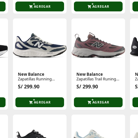
AGREGAR
AGREGAR
New Balance
New Balance
N
Zapatillas Running
Zapatillas Trail Runing
Z
Hombre Arishi Lux Pack
Mujer 410 V9
H
S/ 299.90
S/ 299.90
S
AGREGAR
AGREGAR