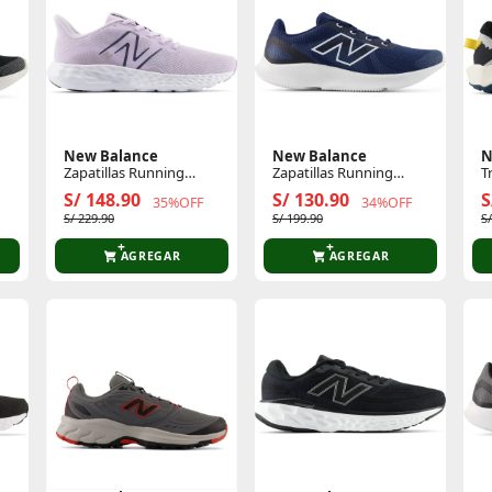
New Balance
New Balance
N
Zapatillas Running
Zapatillas Running
T
Mujer 411
Hombre 430
D
S/ 148.90
S/ 130.90
S
35%OFF
34%OFF
S/ 229.90
S/ 199.90
S
AGREGAR
AGREGAR