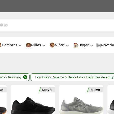
Hombres
Niñas
Niños
Hogar
Noveda
ivo
> Running
Hombres
> Zapatos
> Deportivo
> Deportes de equi
VO
NUEVO
NUEVO