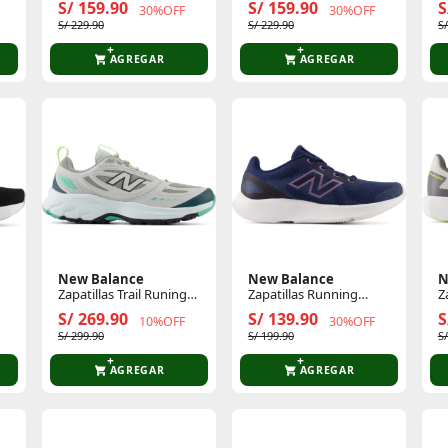
S/ 159.90
S/ 159.90
S
30%OFF
30%OFF
S/ 229.90
S/ 229.90
S
AGREGAR
AGREGAR
New Balance
New Balance
N
Zapatillas Trail Runing
Zapatillas Running
Z
Mujer 410
Mujer 430
H
S/ 269.90
S/ 139.90
S
10%OFF
30%OFF
S/ 299.90
S/ 199.90
S
AGREGAR
AGREGAR