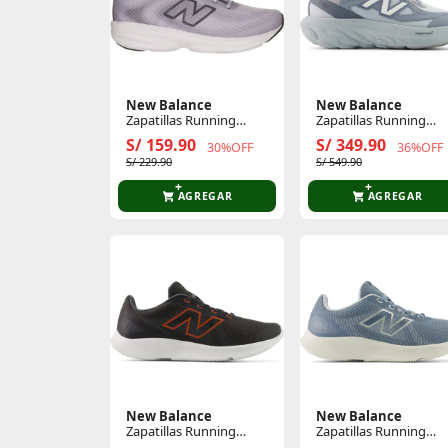
New Balance
New Balance
Zapatillas Running
Zapatillas Running
Mujer 411
Unisex Trainer
S/ 159.90
S/ 349.90
30%OFF
36%OFF
S/ 229.90
S/ 549.90
AGREGAR
AGREGAR
New Balance
New Balance
Zapatillas Running
Zapatillas Running
Hombre 430
Mujer 430