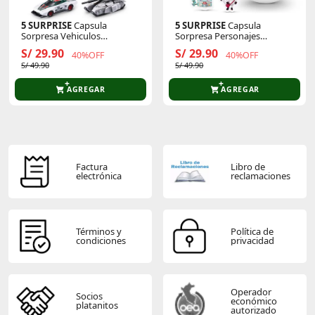
5 SURPRISE
Capsula
5 SURPRISE
Capsula
Sorpresa Vehiculos
Sorpresa Personajes
Transformers
Gabbys Dollhouse
S/ 29.90
S/ 29.90
40%OFF
40%OFF
S/ 49.90
S/ 49.90
AGREGAR
AGREGAR
Factura
Libro de
electrónica
reclamaciones
Términos y
Política de
condiciones
privacidad
Operador
Socios
económico
platanitos
autorizado