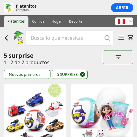
Platanitos
ABRIR
Compras
Platanitos
Comida
Hogar
Deporte
5 surprise
1 - 2 de 2 productos
Nuevos primeros
5 SURPRISE