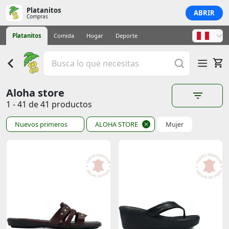
Platanitos
ABRIR
Compras
Platanitos
Comida
Hogar
Deporte
Aloha store
1 - 41 de 41 productos
Nuevos primeros
ALOHA STORE
Mujer