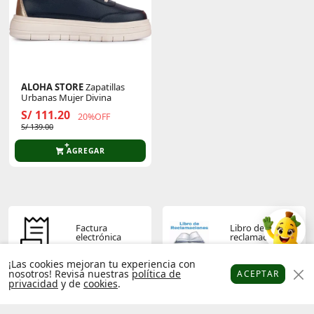
ALOHA STORE
Zapatillas
Urbanas Mujer Divina
S/ 111.20
20%OFF
S/ 139.00
AGREGAR
Factura
Libro de
electrónica
reclamaciones
¡Las cookies mejoran tu experiencia con
nosotros! Revisa nuestras
política de
ACEPTAR
privacidad
y de
cookies
.
Platanitos
Favoritos
Puntos
Cupones
Cuenta
Términos y
Política de
condiciones
privacidad