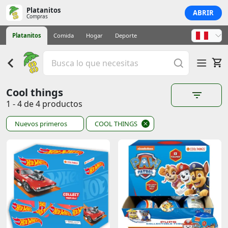
Platanitos
ABRIR
Compras
Platanitos
Comida
Hogar
Deporte
Cool things
1 - 4 de 4 productos
Nuevos primeros
COOL THINGS