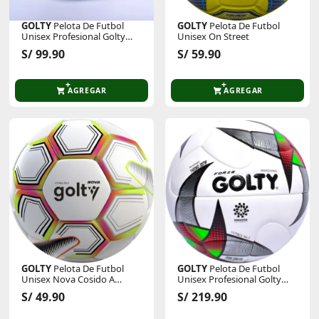
GOLTY
Pelota De Futbol
GOLTY
Pelota De Futbol
Unisex Profesional Golty
Unisex On Street
Traditional
S/ 99.90
S/ 59.90
AGREGAR
AGREGAR
GOLTY
Pelota De Futbol
GOLTY
Pelota De Futbol
Unisex Nova Cosido A
Unisex Profesional Golty
Maquina
Forza Thermotech Fifa
S/ 49.90
S/ 219.90
Quality Pro