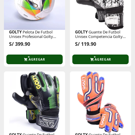
GOLTY
Pelota De Futbol
GOLTY
Guante De Futbol
Unisex Profesional Golty
Unisex Competencia Golty
Latir Thermo Fifa Quality
Hyperfaster
S/ 399.90
S/ 119.90
Pro
AGREGAR
AGREGAR
GOLTY
Guante De Futbol
GOLTY
Guante De Futbol