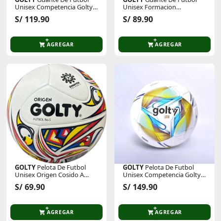
Unisex Competencia Golty
Unisex Formacion
Titan Keeper
Supersoccer Ii Golty
S/ 119.90
S/ 89.90
AGREGAR
AGREGAR
GOLTY
Pelota De Futbol
GOLTY
Pelota De Futbol
Unisex Origen Cosido A
Unisex Competencia Golty
Maquina
Latir Thermobonded Fifa
S/ 69.90
S/ 149.90
Basic
AGREGAR
AGREGAR