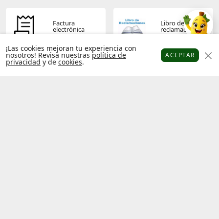
Factura
Libro de
electrónica
reclamaciones
¡Las cookies mejoran tu experiencia con
nosotros! Revisa nuestras
política de
ACEPTAR
privacidad
y de
cookies
.
Platanitos
Favoritos
Puntos
Cupones
Cuenta
Términos y
Política de
condiciones
privacidad
Operador
Socios
económico
platanitos
autorizado
Hecho con
por
Platanitos