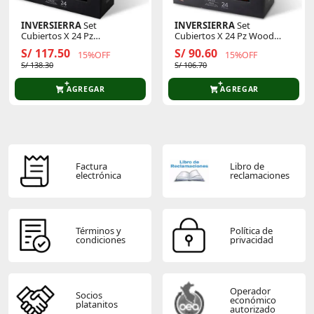
INVERSIERRA
Set
INVERSIERRA
Set
Cubiertos X 24 Pz
Cubiertos X 24 Pz Wood
Cooper32100049invs
32100005invs
S/ 117.50
S/ 90.60
15%OFF
15%OFF
S/ 138.30
S/ 106.70
AGREGAR
AGREGAR
Factura
Libro de
electrónica
reclamaciones
Términos y
Política de
condiciones
privacidad
Operador
Socios
económico
platanitos
autorizado