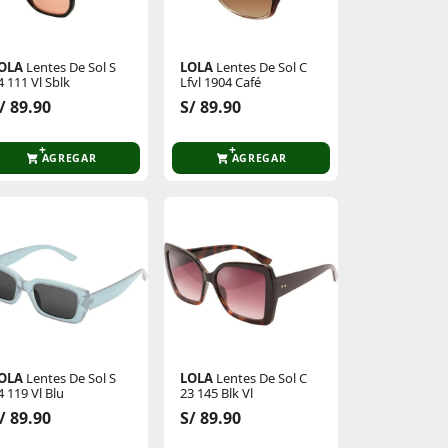
OLA
Lentes De Sol S
LOLA
Lentes De Sol C
4 111 Vl Sblk​
Lfvl 1904 Café
/ 89.90
S/ 89.90
AGREGAR
AGREGAR
OLA
Lentes De Sol S
LOLA
Lentes De Sol C
4 119 Vl Blu
23 145 Blk Vl
/ 89.90
S/ 89.90