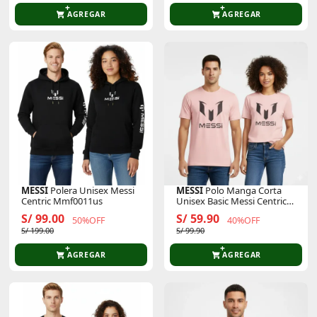
AGREGAR
AGREGAR
MESSI
Polera Unisex Messi
MESSI
Polo Manga Corta
Centric Mmf0011us
Unisex Basic Messi Centric
Msm0001usj
S/ 99.00
S/ 59.90
50%OFF
40%OFF
S/ 199.00
S/ 99.90
AGREGAR
AGREGAR