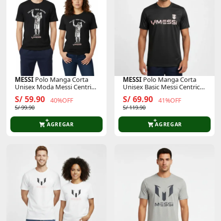
MESSI
Polo Manga Corta
MESSI
Polo Manga Corta
Unisex Moda Messi Centric
Unisex Basic Messi Centric
Mmn0039usp
Mmn0101us
S/ 59.90
S/ 69.90
40%OFF
41%OFF
S/ 99.90
S/ 119.90
AGREGAR
AGREGAR