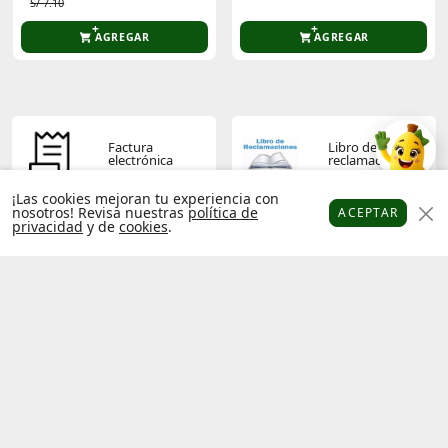
S/ 7.10
AGREGAR
AGREGAR
Factura
Libro de
electrónica
reclamaciones
¡Las cookies mejoran tu experiencia con
nosotros! Revisa nuestras
política de
ACEPTAR
privacidad
y de
cookies
.
Platanitos
Favoritos
Puntos
Cupones
Cuenta
Términos y
Política de
condiciones
privacidad
Operador
Socios
económico
platanitos
autorizado