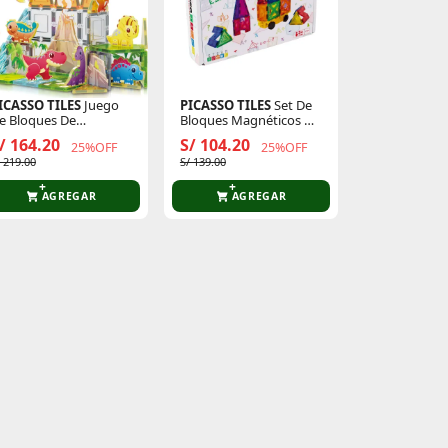
ICASSO TILES
Juego
PICASSO TILES
Set De
e Bloques De
Bloques Magnéticos De
onstrucción
26 Piezas (Incluye Kit
/ 164.20
S/ 104.20
25%OFF
25%OFF
agnéticos Mundo
Para Armar Un
/ 219.00
S/ 139.00
inosaurio De 38 Piezas
Vehículo)
Incluye 8 Figuras De
inosaurios)
AGREGAR
AGREGAR