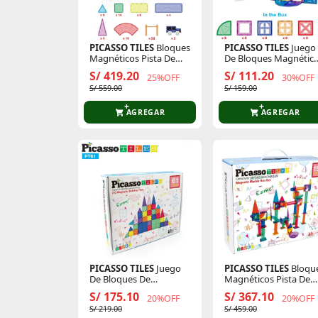
PICASSO TILES
Bloques
PICASSO TILES
Juego
Magnéticos Pista De
De Bloques Magnétic
Carreras De 80 Piezas Y
Con Ventanas Y Semi
S/ 419.20
S/ 111.20
25%OFF
30%OFF
2 Autos Led
Circulos De 36 Piezas
S/ 559.00
S/ 159.00
AGREGAR
AGREGAR
PICASSO TILES
Juego
PICASSO TILES
Bloqu
De Bloques De
Magnéticos Pista De
Construccion
Canicas De 150 Piezas
S/ 175.10
S/ 367.10
20%OFF
20%OFF
Magneticos De 61 Piezas
S/ 219.00
S/ 459.00