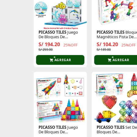
PICASSO TILES
Juego
PICASSO TILES
Bloqu
De Bloques De
Magnéticos Pista De
Construcción
Canicas De 40 Piezas
S/ 194.20
S/ 104.20
25%OFF
25%OFF
Magnéticos Mundo
S/ 259.00
S/ 139.00
Marino De 52 Piezas
(Incluye 8 Figuras De
Animales)
AGREGAR
AGREGAR
PICASSO TILES
Juego
PICASSO TILES
Set De
De Bloques De
Bloques De
Construcción
Construcción