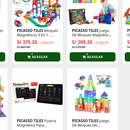
es
PICASSO TILES
Bloques
PICASSO TILES
Juego
P
Magnéticos 3 En 1 -
De Bloques Magnéticos
D
Pista De Canicas Y
Que Brillan En La
C
S/ 375.20
S/ 209.20
S
20%OFF
25%OFF
Autos De 108 Piezas
Oscuridad De 60 Piezas
M
S/ 469.00
S/ 279.00
S
D
(
D
AGREGAR
AGREGAR
PICASSO TILES
Pizarra
PICASSO TILES
Juego
Magnética Para
De Bloques De
Aprender Letras Y
Construcción