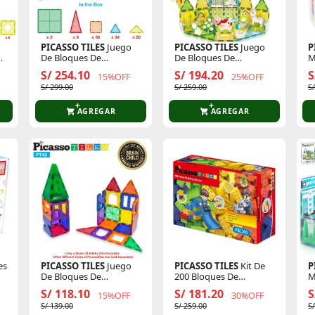
PICASSO TILES
Juego
PICASSO TILES
Juego
P
os
De Bloques De
De Bloques De
M
Construcción
Construcción
C
S/ 254.10
S/ 194.20
S
15%OFF
25%OFF
Magnéticos De 101
Magnéticos Granja De
S/ 299.00
S/ 259.00
S
Piezas
52 Piezas (Incluye 8
Figuras De Animales)
AGREGAR
AGREGAR
es
PICASSO TILES
Juego
PICASSO TILES
Kit De
P
De Bloques De
200 Bloques De
M
Construcción
Construcción Grandes
Un
S/ 118.10
S/ 181.20
S
15%OFF
30%OFF
Magnéticos De 42
D
S/ 139.00
S/ 259.00
S
Piezas