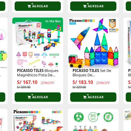
AGREGAR
AGREGAR
PICASSO TILES
Bloques
PICASSO TILES
Set De
P
De
Magnéticos Pista De
Bloques De
B
s
Canicas De 70 Piezas
Construcción
C
S/ 167.10
S/ 183.10
S
20%OFF
20%OFF
Magnéticos De 63
P
S/ 209.00
S/ 229.00
S
Piezas (Incluye Kit Para
Armar Un Vehículo)
AGREGAR
AGREGAR