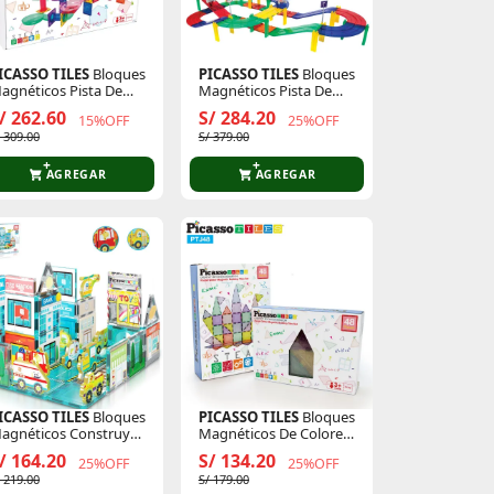
ICASSO TILES
Bloques
PICASSO TILES
Bloques
agnéticos Pista De
Magnéticos Pista De
anicas De 100 Piezas
Carreras De 50 Piezas Y
/ 262.60
S/ 284.20
15%OFF
25%OFF
2 Autos Led
/ 309.00
S/ 379.00
AGREGAR
AGREGAR
ICASSO TILES
Bloques
PICASSO TILES
Bloques
agnéticos Construye
Magnéticos De Colores
a Ciudad Metro City
Pasteles Y Glitter De 48
/ 164.20
S/ 134.20
25%OFF
25%OFF
e 50 Piezas
Piezas
/ 219.00
S/ 179.00