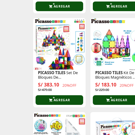
AGREGAR
AGREGAR
PICASSO TILES
Set De
PICASSO TILES
Kit De
Bloques De
Bloques Magnéticos 
Construcción
63 Piezas Con 2 Figura
S/ 383.10
S/ 183.10
20%OFF
20%OFF
Magnéticos De 152
De Personajes
S/ 479.00
S/ 229.00
Piezas Traslúcidas
AGREGAR
AGREGAR