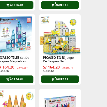
AGREGAR
AGREGAR
ICASSO TILES
Set De
PICASSO TILES
Juego
loques Magnéticos
De Bloques De
astillo De Hielo Con
Construcción
/ 164.20
S/ 164.20
25%OFF
25%OFF
rincesa De 72 Piezas
Magnéticos De 45
/ 219.00
S/ 219.00
Piezas (Incluye 8
Figuras De Vehículos)
AGREGAR
AGREGAR