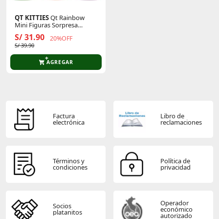
QT KITTIES
Qt Rainbow
Mini Figuras Sorpresa
(Display 12 Unidades)
S/ 31.90
20%OFF
S/ 39.90
AGREGAR
Factura
Libro de
electrónica
reclamaciones
Términos y
Política de
condiciones
privacidad
Operador
Socios
económico
platanitos
autorizado