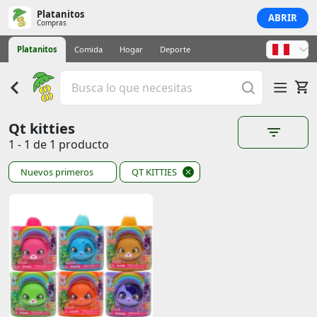
Platanitos
ABRIR
Compras
Platanitos
Comida
Hogar
Deporte
Qt kitties
1 - 1 de 1 producto
Nuevos primeros
QT KITTIES