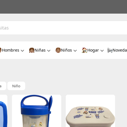
Hombres
Niñas
Niños
Hogar
Noveda
a
Niño