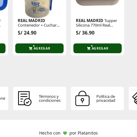
r
REAL MADRID
REAL MADRID
Tupper
Contenedor + Cuchara
Silicona 770ml Real
560ml Real Madrid
Madrid
S/ 24.90
S/ 36.90
AGREGAR
AGREGAR
Términos y
Política de
one
condiciones
privacidad
Hecho con
por
Platanitos