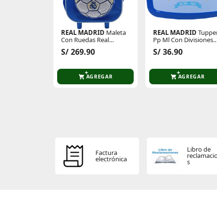
REAL MADRID
Maleta
REAL MADRID
Tuppe
Con Ruedas Real
Pp Ml Con Divisiones
Madrid
Real Madrid
S/ 269.90
S/ 36.90
AGREGAR
AGREGAR
Libro de
Factura
reclamaci
electrónica
s