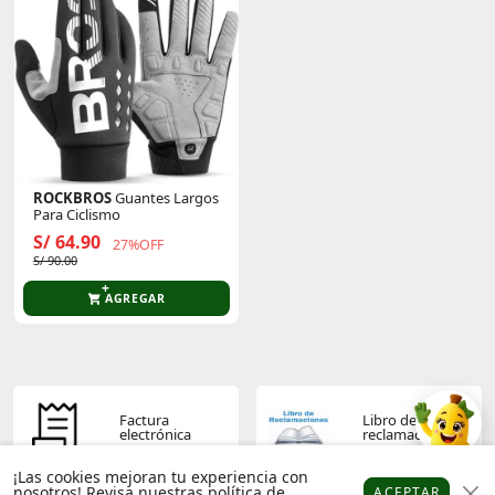
ROCKBROS
Guantes Largos
Para Ciclismo
S/ 64.90
27%OFF
S/ 90.00
AGREGAR
Factura
Libro de
electrónica
reclamaciones
¡Las cookies mejoran tu experiencia con
nosotros! Revisa nuestras
política de
ACEPTAR