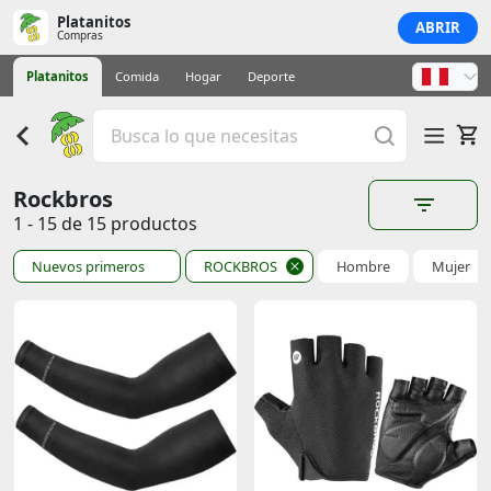
Platanitos
ABRIR
Compras
Platanitos
Comida
Hogar
Deporte
Rockbros
1 - 15 de 15 productos
Nuevos primeros
ROCKBROS
Hombre
Mujer