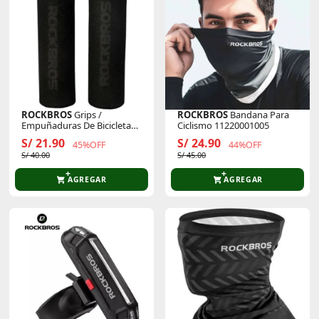
ROCKBROS
Grips /
ROCKBROS
Bandana Para
Empuñaduras De Bicicleta
Ciclismo 11220001005
De Espuma
S/ 21.90
S/ 24.90
45%OFF
44%OFF
S/ 40.00
S/ 45.00
AGREGAR
AGREGAR