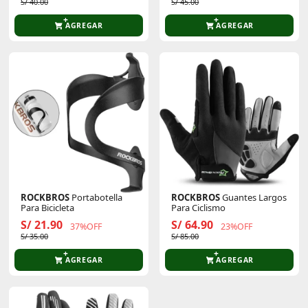
S/ 40.00
S/ 45.00
AGREGAR
AGREGAR
ROCKBROS
Portabotella
ROCKBROS
Guantes Largos
Para Bicicleta
Para Ciclismo
S/ 21.90
S/ 64.90
37%OFF
23%OFF
S/ 35.00
S/ 85.00
AGREGAR
AGREGAR