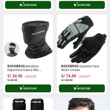
AGREGAR
AGREGAR
ROCKBROS
Bandana
ROCKBROS
Guantes Para
Deportiva Clasica Wb-
Moto Unisex
001b003
S/ 24.90
S/ 74.90
44%OFF
37%OFF
S/ 45.00
S/ 120.00
AGREGAR
AGREGAR