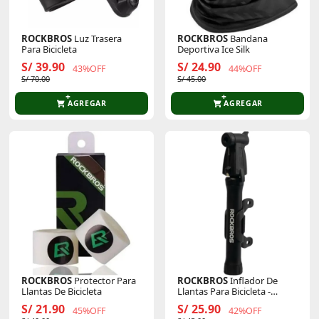
ROCKBROS
Luz Trasera
ROCKBROS
Bandana
Para Bicicleta
Deportiva Ice Silk
S/ 39.90
S/ 24.90
43%OFF
44%OFF
S/ 70.00
S/ 45.00
AGREGAR
AGREGAR
ROCKBROS
Protector Para
ROCKBROS
Inflador De
Llantas De Bicicleta
Llantas Para Bicicleta -
Inflado Bidireccional
S/ 21.90
S/ 25.90
45%OFF
42%OFF