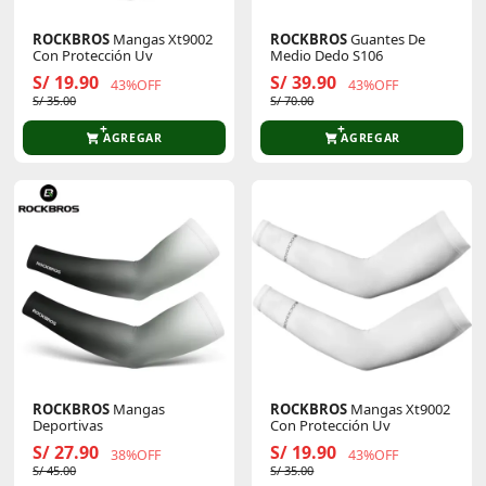
ROCKBROS
Mangas Xt9002
ROCKBROS
Guantes De
Con Protección Uv
Medio Dedo S106
S/ 19.90
S/ 39.90
43%OFF
43%OFF
S/ 35.00
S/ 70.00
AGREGAR
AGREGAR
ROCKBROS
Mangas
ROCKBROS
Mangas Xt9002
Deportivas
Con Protección Uv
S/ 27.90
S/ 19.90
38%OFF
43%OFF
S/ 45.00
S/ 35.00