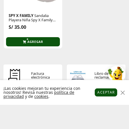
SPY X FAMILY
Sandalia
Playera Niña Spy X Family
2spf002
S/ 35.00
AGREGAR
Factura
Libro de
electrónica
reclamaciones
¡Las cookies mejoran tu experiencia con
nosotros! Revisa nuestras
política de
ACEPTAR
privacidad
y de
cookies
.
Platanitos
Favoritos
Puntos
Cupones
Cuenta
Términos y
Política de
condiciones
privacidad
Operador
Socios
económico