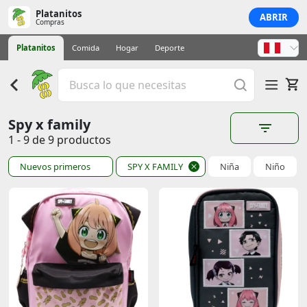
Platanitos
ABRIR
Compras
Platanitos
Comida
Hogar
Deporte
Spy x family
1 - 9 de 9 productos
Nuevos primeros
SPY X FAMILY
Niña
Niño