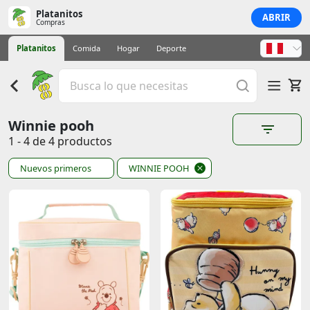
Platanitos
ABRIR
Compras
Platanitos
Comida
Hogar
Deporte
Winnie pooh
1 - 4 de 4 productos
Nuevos primeros
WINNIE POOH