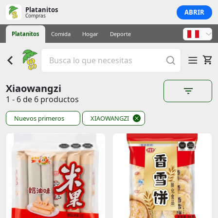
Platanitos
ABRIR
Compras
Platanitos
Comida
Hogar
Deporte
Xiaowangzi
1 - 6 de 6 productos
Nuevos primeros
XIAOWANGZI