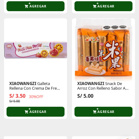
AGREGAR
AGREGAR
XIAOWANGZI
Galleta
XIAOWANGZI
Snack De
Rellena Con Crema De Fresa
Arroz Con Relleno Sabor A
102 Gr
Huevo
S/ 3.50
S/ 5.00
30%OFF
S/ 5.00
AGREGAR
AGREGAR