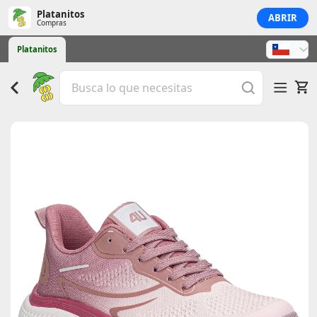
Platanitos
ABRIR
Compras
Platanitos