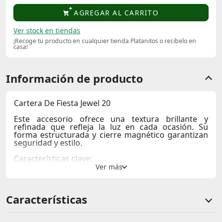
AGREGAR AL CARRITO
Ver stock en tiendas
¡Recoge tu producto en cualquier tienda Platanitos o recibelo en
casa!
Información de producto
Cartera De Fiesta Jewel 20
Este accesorio ofrece una textura brillante y
refinada que refleja la luz en cada ocasión. Su
forma estructurada y cierre magnético garantizan
seguridad y estilo.
Características clave:
Color
: Gris
Uso recomendado
: Perfecta para eventos
nocturnos y fiestas
Características
Temporada
: Ideal para cualquier ocasión especial
Con su diseño sofisticado y materiales duraderos,
esta cartera no solo eleva tu look, sino que también