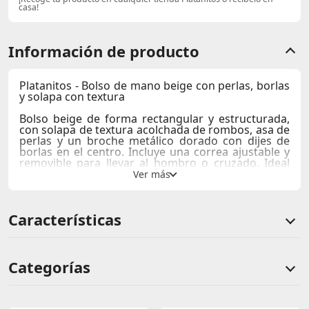
casa!
Información de producto
Platanitos - Bolso de mano beige con perlas, borlas
y solapa con textura
Bolso beige de forma rectangular y estructurada,
con solapa de textura acolchada de rombos, asa de
perlas y un broche metálico dorado con dijes de
borlas en el centro. Incluye una
correa ajustable y
removible
para llevar al hombro o cruzado. Ideal
para completar estilos elegantes, sofisticados y de
fiesta.
Compartimentos
: principal con cierre + bolsillo
Características
interno pequeño
Medidas:
25,5cm ancho x 17cm alto x 8cm
profundidad
Usos recomendados:
Bolso para eventos sociales,
fiestas, salidas de noche.
Categorías
Recomendaciones de styling
Comentarios de clientes
Su diseño estructurado, el asa de perlas y los