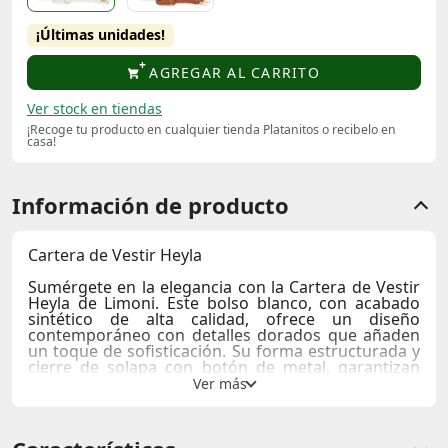
¡Últimas unidades!
AGREGAR AL CARRITO
Ver stock en tiendas
¡Recoge tu producto en cualquier tienda Platanitos o recibelo en
casa!
Información de producto
Cartera de Vestir Heyla
Sumérgete en la elegancia con la Cartera de Vestir
Heyla de Limoni. Este bolso blanco, con acabado
sintético de alta calidad, ofrece un diseño
contemporáneo con detalles dorados que añaden
un toque de sofisticación. Su forma estructurada y
cierre de solapa con botón de metal, garantizan
seguridad y estilo. Perfecto tanto para el día a día
como para eventos especiales, su correa ajustable
te permite llevarla al hombro o como bandolera.
Innovación y elegancia caminan juntas en cada