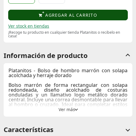
AGREGAR AL CARRITO
Ver stock en tiendas
¡Recoge tu producto en cualquier tienda Platanitos o recibelo en
casa!
Información de producto
Platanitos - Bolso de hombro marrón con solapa
acolchada y herraje dorado
Bolso marrón de forma rectangular con solapa
redondeada, diseño acolchado de costuras
onduladas y un llamativo logo metálico dorado
central.
Incluye una correa desmontable
para llevar
al hombro o cruzado. Ideal para completar estilos
casuales, chic y de noche.
Compartimentos:
principal con cierre + bolsillo
tarjetero interno
Características
Medidas:
21cm de ancho x 6,5cm profundidad x
14cm alto