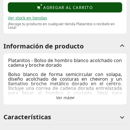
AGREGAR AL CARRITO
Ver stock en tiendas
¡Recoge tu producto en cualquier tienda Platanitos o recibelo en
casa!
Información de producto
Platanitos - Bolso de hombro blanco acolchado con
cadena y broche dorado
Bolso blanco de forma semicircular con solapa,
diseño acolchado de costuras en chevron y un
llamativo broche metálico dorado en el centro.
Incluye una correa de cadena dorada entrelazada
para llevar al hombro o cruzado. Ideal para
completar estilos elegantes, casuales y de noche.
Compartimentos:
principal con cierre + bolsillo
interno pequeño
Características
Medidas:
18cm de ancho x 6cm profundidad x
11,5cm alto
Usos recomendados:
Bolso para eventos sociales,
salidas nocturnas, ocasiones especiales.