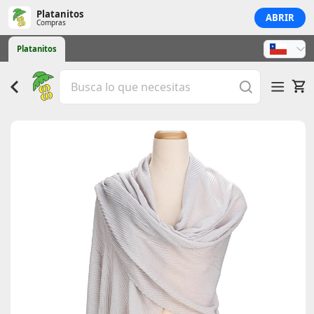
Platanitos
ABRIR
Compras
Platanitos