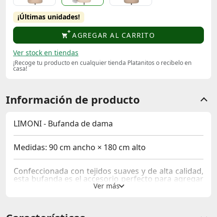
¡Últimas unidades!
AGREGAR AL CARRITO
Ver stock en tiendas
¡Recoge tu producto en cualquier tienda Platanitos o recibelo en
casa!
Información de producto
LIMONI - Bufanda de dama
Medidas:
90 cm ancho × 180 cm alto
Confeccionada con tejidos suaves y de alta calidad,
esta bufanda es el accesorio perfecto para agregar
un toque de elegancia a cualquier atuendo.
Ya sea que estés en un clima frío o simplemente
buscando un complemento para tu look, nuestra
bufanda te brinda confort y estilo en cada ocasión.