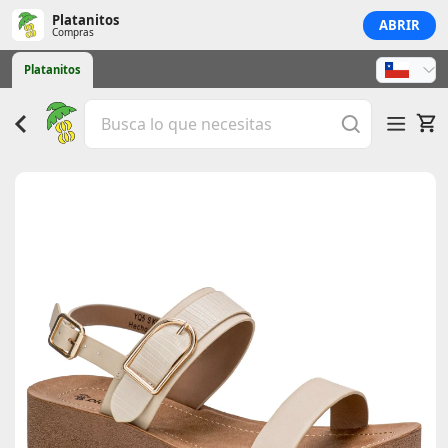
Platanitos
ABRIR
Compras
Platanitos