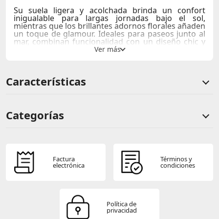
Su suela ligera y acolchada brinda un confort
inigualable para largas jornadas bajo el sol,
mientras que los brillantes adornos florales añaden
un toque de glamour. Ideales para paseos junto al
mar, combinan funcionalidad con un diseño chic y
veraniego.
Características
Categorías
Comentarios de clientes
Comentarios de clientes que compraron este producto
Factura
Términos y
electrónica
condiciones
Sin calificaciones
Política de
privacidad
Este producto aún no tiene calificaciones.