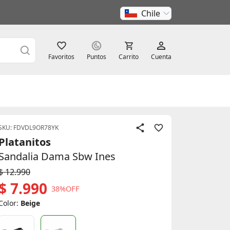
Chile
Favoritos
Puntos
Carrito
Cuenta
SKU: FDVDL9OR78YK
Platanitos
Sandalia Dama Sbw Ines
$ 12.990
$ 7.990
38%OFF
Color:
Beige