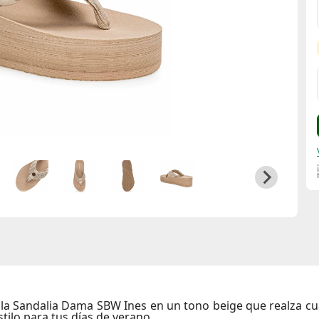
 la
Sandalia Dama SBW Ines
en un tono
beige
que realza cu
tilo para tus días de verano.