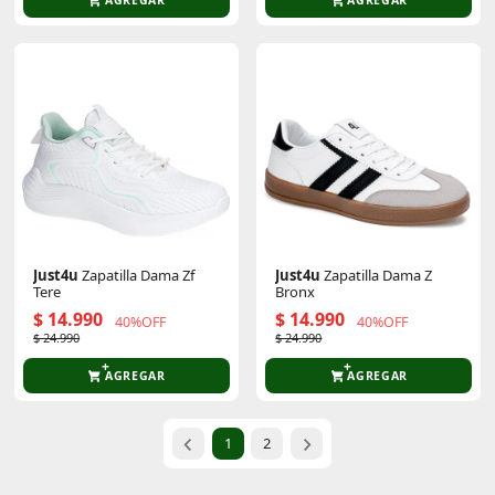
Just4u
Zapatilla Dama Zf
Just4u
Zapatilla Dama Z
Tere
Bronx
$ 14.990
$ 14.990
40%OFF
40%OFF
$ 24.990
$ 24.990
AGREGAR
AGREGAR
1
2