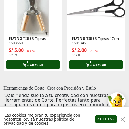
FLYING TIGER
Tijeras
FLYING TIGER
Tijeras 17cm
1503560
1501345
S/ 5.00
S/ 2.00
49%OFF
71%OFF
S/ 9.90
S/ 7.00
AGREGAR
AGREGAR
Herramientas de Corte: Crea con Precisión y Estilo
¡Dale rienda suelta a tu creatividad con nuestras
Herramientas de Corte
! Perfectas tanto para
principiantes como para expertos en el mundo del arte,
la artesanía y la costura, nuestras herramientas
garantizan precisión y calidad en cada corte.
¡Las cookies mejoran tu experiencia con
nosotros! Revisa nuestras
política de
ACEPTAR
Diseña, corta y crea con confianza
gracias a la variedad
privacidad
y de
cookies
.
Platanitos
Favoritos
Puntos
Cupones
Cuenta
de opciones que ofrecemos. Desde cúteres hasta