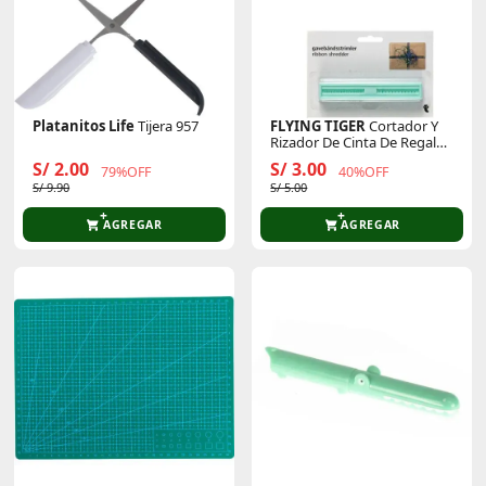
Platanitos Life
Tijera 957
FLYING TIGER
Cortador Y
Rizador De Cinta De Regalo
P/Cumpleaños 3001966
S/ 2.00
S/ 3.00
79%OFF
40%OFF
S/ 9.90
S/ 5.00
AGREGAR
AGREGAR