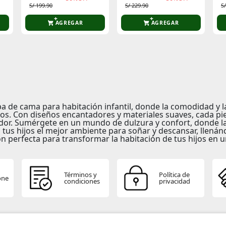
S/ 199.90
S/ 229.90
S
AGREGAR
AGREGAR
a de cama para habitación infantil
, donde la comodidad y l
os. Con diseños encantadores y materiales suaves, cada p
or. Sumérgete en un mundo de dulzura y confort, donde la f
us hijos el mejor ambiente para soñar y descansar, llenánd
 perfecta para transformar la habitación de tus hijos en un
Términos y
Política de
one
condiciones
privacidad