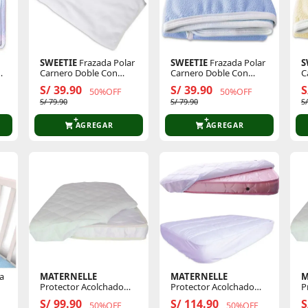
SWEETIE
Frazada Polar
SWEETIE
Frazada Polar
S
4
Carnero Doble Con
Carnero Doble Con
C
Ribete 116 X 90 Cm
Ribete 116 X 90 Cm
R
S/ 39.90
S/ 39.90
S
50%OFF
50%OFF
S/ 79.90
S/ 79.90
S/
AGREGAR
AGREGAR
a
MATERNELLE
MATERNELLE
M
Protector Acolchado
Protector Acolchado
P
Impermeable Para Pack
Impermeable Para
I
S/ 99.90
S/ 114.90
S
50%OFF
50%OFF
And Play
Colchón Cuna
C