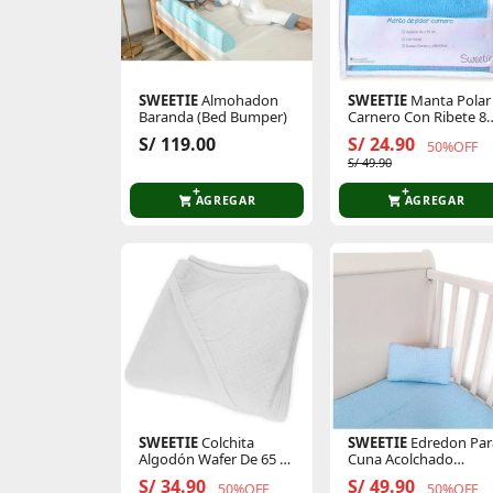
SWEETIE
Almohadon
SWEETIE
Manta Polar
Baranda (Bed Bumper)
Carnero Con Ribete 8
X 95 Cm
S/ 119.00
S/ 24.90
50%OFF
S/ 49.90
AGREGAR
AGREGAR
SWEETIE
Colchita
SWEETIE
Edredon Par
Algodón Wafer De 65 X
Cuna Acolchado
80 Cm Con Capucha
112x140cm C/
S/ 34.90
S/ 49.90
50%OFF
50%OFF
Almohada