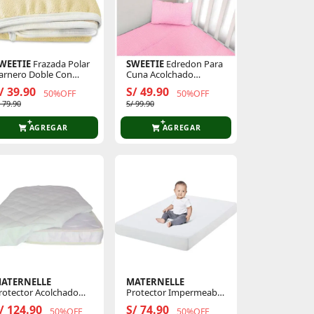
WEETIE
Frazada Polar
SWEETIE
Edredon Para
arnero Doble Con
Cuna Acolchado
ibete 116 X 90 Cm
112x140cm C/
/ 39.90
S/ 49.90
50%OFF
50%OFF
Almohada
 79.90
S/ 99.90
AGREGAR
AGREGAR
ATERNELLE
MATERNELLE
rotector Acolchado
Protector Impermeabe
mpermeable Para
Para Colchón Cuna
/ 124.90
S/ 74.90
50%OFF
50%OFF
ama Cuna