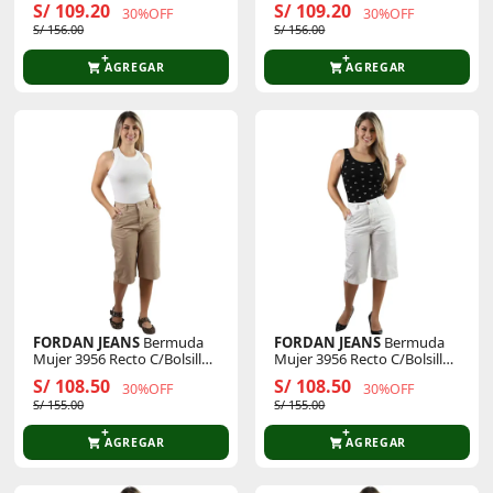
Espalda
Espalda
S/ 109.20
S/ 109.20
30%OFF
30%OFF
S/ 156.00
S/ 156.00
AGREGAR
AGREGAR
FORDAN JEANS
Bermuda
FORDAN JEANS
Bermuda
Mujer 3956 Recto C/Bolsillo
Mujer 3956 Recto C/Bolsillo
Ojal Y Secreta
Ojal Y Secreta
S/ 108.50
S/ 108.50
30%OFF
30%OFF
S/ 155.00
S/ 155.00
AGREGAR
AGREGAR