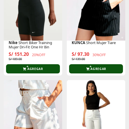
Nike
Short Biker Training
KUNCA
Short Mujer Tiare
Mujer Dri-Fit One Hr 8in
S/ 151.20
S/ 97.30
20%OFF
30%OFF
S/ 189.00
S/ 139.00
AGREGAR
AGREGAR