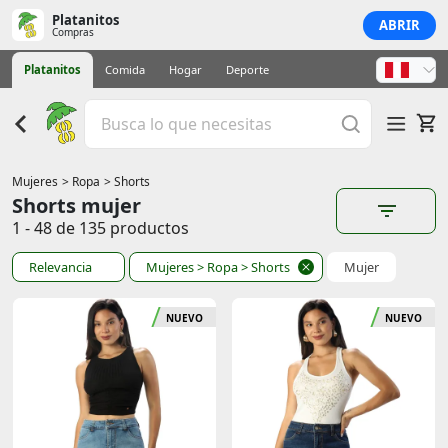
Platanitos
ABRIR
Compras
Platanitos
Comida
Hogar
Deporte
Mujeres
> Ropa
> Shorts
Shorts mujer
1 - 48 de 135 productos
Relevancia
Mujeres
> Ropa
> Shorts
Mujer
NUEVO
NUEVO