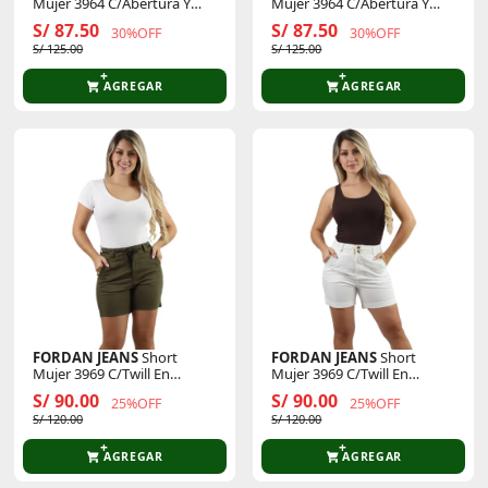
Mujer 3964 C/Abertura Y
Mujer 3964 C/Abertura Y
Bolsillo Parche
Bolsillo Parche
S/ 87.50
S/ 87.50
30%OFF
30%OFF
S/ 125.00
S/ 125.00
AGREGAR
AGREGAR
FORDAN JEANS
Short
FORDAN JEANS
Short
Mujer 3969 C/Twill En
Mujer 3969 C/Twill En
Cintura Y Tapas
Cintura Y Tapas
S/ 90.00
S/ 90.00
25%OFF
25%OFF
S/ 120.00
S/ 120.00
AGREGAR
AGREGAR