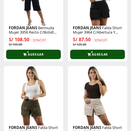
FORDAN JEANS
Bermuda
FORDAN JEANS
Falda Short
Mujer 3956 Recto C/Bolsillo
Mujer 3964 C/Abertura Y
Ojal Y Secreta
Bolsillo Parche
S/ 108.50
S/ 87.50
30%OFF
30%OFF
S/ 155.00
S/ 125.00
AGREGAR
AGREGAR
FORDAN JEANS
Falda Short
FORDAN JEANS
Falda Short