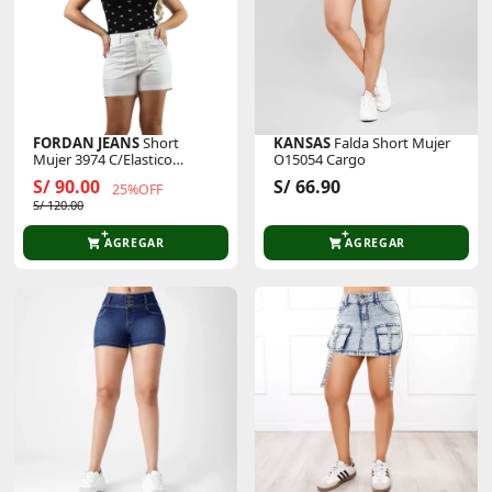
FORDAN JEANS
Short
KANSAS
Falda Short Mujer
Mujer 3974 C/Elastico
O15054 Cargo
Espaldar Y Bolsillo Parche
S/ 90.00
S/ 66.90
25%OFF
S/ 120.00
AGREGAR
AGREGAR