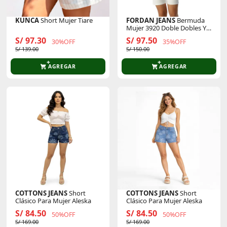
KUNCA
Short Mujer Tiare
FORDAN JEANS
Bermuda
Mujer 3920 Doble Dobles Y
Secreta Bordada
S/ 97.30
S/ 97.50
30%OFF
35%OFF
S/ 139.00
S/ 150.00
AGREGAR
AGREGAR
COTTONS JEANS
Short
COTTONS JEANS
Short
Clásico Para Mujer Aleska
Clásico Para Mujer Aleska
S/ 84.50
S/ 84.50
50%OFF
50%OFF
S/ 169.00
S/ 169.00