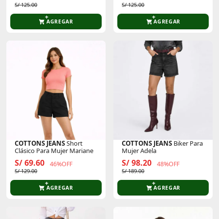
S/ 125.00
S/ 125.00
AGREGAR
AGREGAR
COTTONS JEANS
Short
COTTONS JEANS
Biker Para
Clásico Para Mujer Mariane
Mujer Adela
S/ 69.60
S/ 98.20
46%OFF
48%OFF
S/ 129.00
S/ 189.00
AGREGAR
AGREGAR