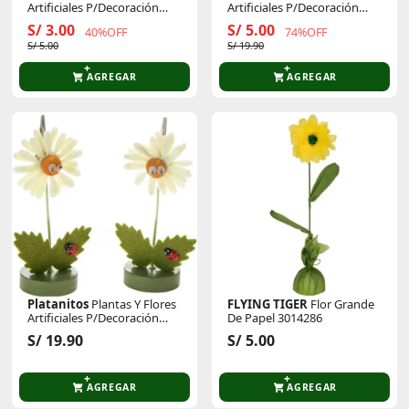
Artificiales P/Decoración
Artificiales P/Decoración
Pera Halloween
Pasto Verde
S/ 3.00
S/ 5.00
40%OFF
74%OFF
S/ 5.00
S/ 19.90
AGREGAR
AGREGAR
Platanitos
Plantas Y Flores
FLYING TIGER
Flor Grande
Artificiales P/Decoración
De Papel 3014286
Margaritas Clips
S/ 19.90
S/ 5.00
AGREGAR
AGREGAR