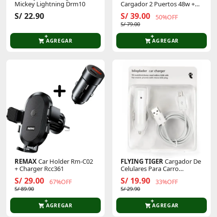
Mickey Lightning Drm10
Cargador 2 Puertos 48w +
Cable Type-C To Type-C
S/ 22.90
S/ 39.00
50%OFF
S/ 79.00
AGREGAR
AGREGAR
REMAX
Car Holder Rm-C02
FLYING TIGER
Cargador De
+ Charger Rcc361
Celulares Para Carro
1902118
S/ 29.00
S/ 19.90
67%OFF
33%OFF
S/ 89.90
S/ 29.90
AGREGAR
AGREGAR