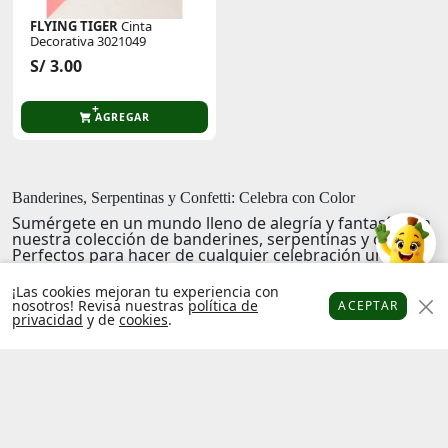
FLYING TIGER
Cinta
Decorativa 3021049
S/ 3.00
AGREGAR
Banderines, Serpentinas y Confetti: Celebra con Color
Sumérgete en un mundo lleno de alegría y fantasía con
nuestra colección de
banderines, serpentinas y confetti
.
Perfectos para hacer de cualquier celebración un
evento inolvidable, nuestros artículos son ideales para
añadir un toque festivo y vibrante a tus fiestas.
¡Las cookies mejoran tu experiencia con
nosotros! Revisa nuestras
política de
ACEPTAR
Nuestros banderines son símbolos de alegría y
privacidad
y de
cookies
.
Platanitos
Favoritos
Puntos
Cupones
Cuenta
emoción, perfectos para decorar cualquier espacio y
llenarlo de vida. Las serpentinas, con sus colores
brillantes y posibilidades ilimitadas para crear
decoraciones, son la clave para transformar cualquier
Factura
Libro de
celebración en un espectáculo visual.
electrónica
reclamaciones
El
confetti
dorado y plateado, siempre será el broche de
oro para cualquier evento, añadiendo ese toque