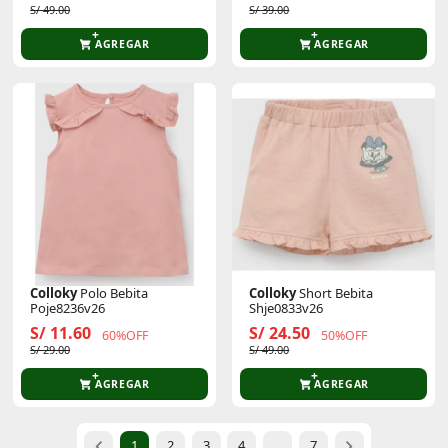
S/ 49.00
S/ 39.00
AGREGAR
AGREGAR
Colloky
Polo Bebita
Colloky
Short Bebita
Poje8236v26
Shje0833v26
S/ 11.60
S/ 24.50
60%OFF
50%OFF
S/ 29.00
S/ 49.00
AGREGAR
AGREGAR
1
2
3
4
...
7