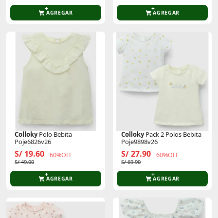
AGREGAR
AGREGAR
Colloky
Polo Bebita
Colloky
Pack 2 Polos Bebita
Poje6826v26
Poje9898v26
S/ 19.60
S/ 27.90
60%OFF
60%OFF
S/ 49.00
S/ 69.90
AGREGAR
AGREGAR