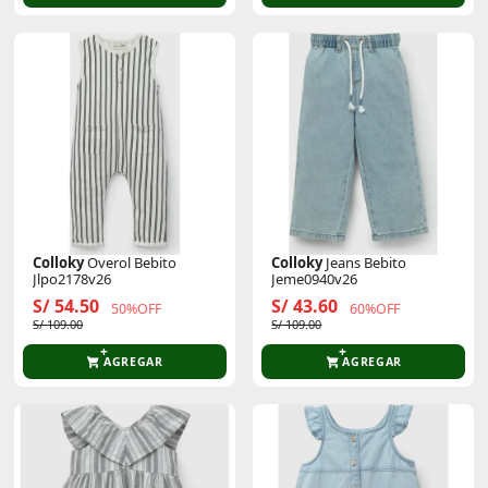
Colloky
Overol Bebito
Colloky
Jeans Bebito
Jlpo2178v26
Jeme0940v26
S/ 54.50
S/ 43.60
50%OFF
60%OFF
S/ 109.00
S/ 109.00
AGREGAR
AGREGAR