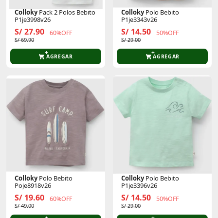
Colloky
Pack 2 Polos Bebito
Colloky
Polo Bebito
P1je3998v26
P1je3343v26
S/ 27.90
S/ 14.50
60%OFF
50%OFF
S/ 69.90
S/ 29.00
AGREGAR
AGREGAR
Colloky
Polo Bebito
Colloky
Polo Bebito
Poje8918v26
P1je3396v26
S/ 19.60
S/ 14.50
60%OFF
50%OFF
S/ 49.00
S/ 29.00