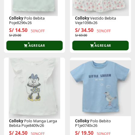
Colloky
Polo Bebita
Colloky
Vestido Bebita
Poje8296v26
Veje1098v26
S/ 14.50
S/ 34.50
50%OFF
50%OFF
S/ 29.00
S/ 69.00
AGREGAR
AGREGAR
Colloky
Polo Manga Larga
Colloky
Polo Bebito
Bebita Poje8409v26
P1je0740v26
S/ 24.50
S/ 19.50
50%OFF
50%OFF