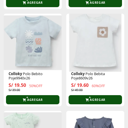
AGREGAR
AGREGAR
Colloky
Polo Bebito
Colloky
Polo Bebita
Poje9940v26
Poje8609v26
S/ 19.50
S/ 19.60
50%OFF
60%OFF
S/ 39.00
S/ 49.00
AGREGAR
AGREGAR