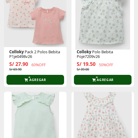
Colloky
Pack 2 Polos Bebita
Colloky
Polo Bebita
P1je0498v26
Poje7209v26
S/ 27.90
S/ 19.50
60%OFF
50%OFF
S/ 69.90
S/ 39.00
AGREGAR
AGREGAR