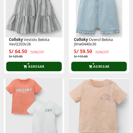
Colloky
Vestido Bebita
Colloky
Overol Bebita
Vevl2203v26
Jlme0440v26
S/ 64.50
S/ 59.50
50%OFF
50%OFF
S/ 129.00
S/ 119.00
AGREGAR
AGREGAR