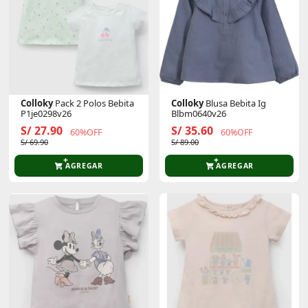
Colloky
Pack 2 Polos Bebita
Colloky
Blusa Bebita Ig
P1je0298v26
Blbm0640v26
S/ 27.90
S/ 35.60
60%OFF
60%OFF
S/ 69.90
S/ 89.00
AGREGAR
AGREGAR