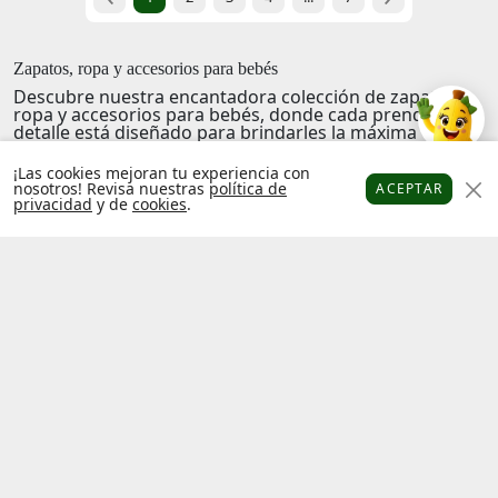
Zapatos, ropa y accesorios para bebés
Descubre nuestra encantadora colección de zapatos,
ropa y accesorios para bebés, donde cada prenda y
detalle está diseñado para brindarles la máxima
comodidad y frescura. Explora nuestra selección de
ropa de bebé, desde tiernos conjuntos hasta accesorios
¡Las cookies mejoran tu experiencia con
adorables que harán que tu pequeño se sienta
nosotros! Revisa nuestras
política de
ACEPTAR
protegido y mimado. Nuestras opciones de calzado son
privacidad
y de
cookies
.
Platanitos
Favoritos
Puntos
Cupones
Cuenta
perfectas para cada ocasión, asegurando que tus
bebés camine con confianza y estilo. Explora una
experiencia única en moda infantil que combina
innovación y cariño en cada producto.
#pia
Factura
Libro de
electrónica
reclamaciones