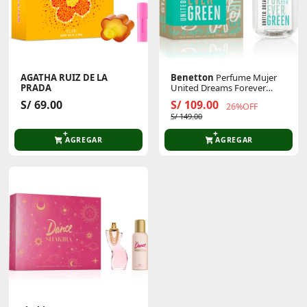
AGATHA RUIZ DE LA
Benetton
Perfume Mujer
PRADA
United Dreams Forever
Set Perfume Mujer Flor Eau
Green Her Eau De Toilette
S/ 69.00
S/ 109.00
26%OFF
De Toilette 50 Ml + Make Up
For Her 80 Ml
S/ 149.00
Stick
AGREGAR
AGREGAR