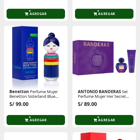
AGREGAR
AGREGAR
Benetton
Perfume Mujer
ANTONIO BANDERAS
Set
Benetton Sisterland Blue
Perfume Mujer Her Secret
Neroli 50ml
Desire Eau De Toilette 50 Ml
S/ 99.00
S/ 89.00
+ Hydrating Body Lotion 75
Ml
AGREGAR
AGREGAR