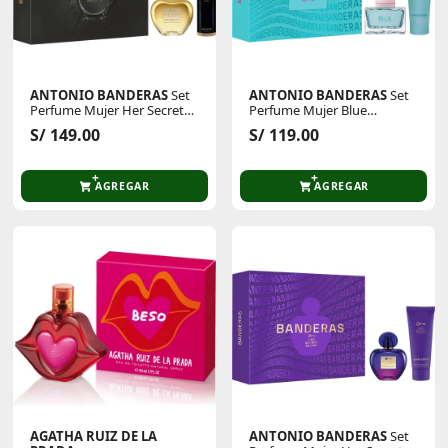
ANTONIO BANDERAS
Set
ANTONIO BANDERAS
Set
Perfume Mujer Her Secret
Perfume Mujer Blue
Absolu Eau De Parfum 80 Ml
Seduction Woman Eau De
S/ 149.00
S/ 119.00
+ 24h Deodorant Spray 150
Toilette 80 Ml + 24h
Ml
Deodorant Spray 150 Ml
AGREGAR
AGREGAR
AGATHA RUIZ DE LA
ANTONIO BANDERAS
Set