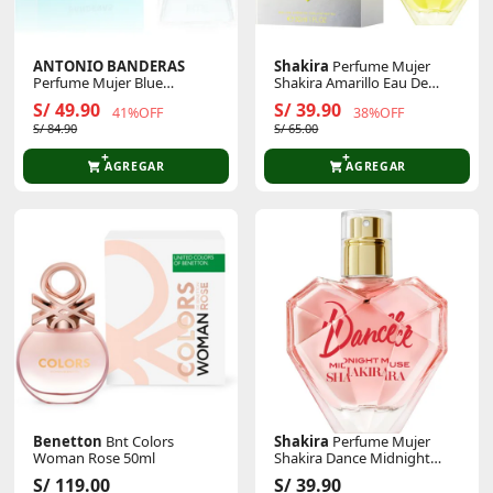
ANTONIO BANDERAS
Shakira
Perfume Mujer
Perfume Mujer Blue
Shakira Amarillo Eau De
Seduction For Women Eau
Parfum 30ml
S/ 49.90
S/ 39.90
41%OFF
38%OFF
De Toilette 50 Ml
S/ 84.90
S/ 65.00
AGREGAR
AGREGAR
Benetton
Bnt Colors
Shakira
Perfume Mujer
Woman Rose 50ml
Shakira Dance Midnight
Muse Eau De Toilette 30 Ml
S/ 119.00
S/ 39.90