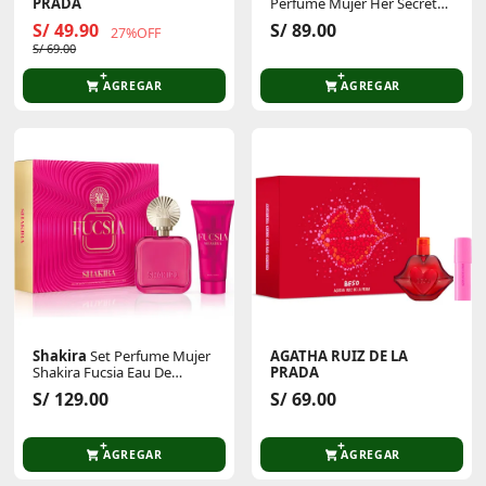
PRADA
Perfume Mujer Her Secret
Perfume Mujer Beso Eau De
Desire Eau De Toilette 50 Ml
S/ 49.90
S/ 89.00
27%OFF
Toilette 50 Ml
+ Hydrating Body Lotion 75
S/ 69.00
Ml
AGREGAR
AGREGAR
Shakira
Set Perfume Mujer
AGATHA RUIZ DE LA
Shakira Fucsia Eau De
PRADA
Parfum 80 Ml + Body Lotion
Set Perfume Mujer Beso Eau
S/ 129.00
S/ 69.00
75ml
De Toilette 50 Ml + Make Up
Stick
AGREGAR
AGREGAR