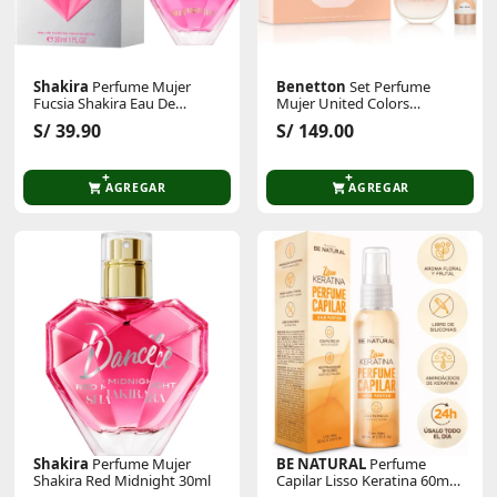
Shakira
Perfume Mujer
Benetton
Set Perfume
Fucsia Shakira Eau De
Mujer United Colors
Parfum 30 Ml
Woman Rose Eau De
S/ 39.90
S/ 149.00
Toilette 80 Ml + Body Lotion
75 Ml
AGREGAR
AGREGAR
Shakira
Perfume Mujer
BE NATURAL
Perfume
Shakira Red Midnight 30ml
Capilar Lisso Keratina 60ml