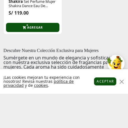
Shakira
Set Perfume Mujer
Shakira Dance Eau De
Toilette 80 Ml + 24h
S/ 119.00
Deodorant Spray 150 Ml
AGREGAR
Descubre Nuestra Colección Exclusiva para Mujeres
Sumérgete en un mundo de elegancia y sofisticación
con nuestra exclusiva selección de fragancias para
mujeres. Cada aroma ha sido cuidadosamente
diseñado para transmitir frescura, confianza y una
comodidad única. Explora nuestra gama de perfumes y
¡Las cookies mejoran tu experiencia con
eau de toilette que no solo cautivan los sentidos, sino
nosotros! Revisa nuestras
política de
ACEPTAR
que también reflejan tu personalidad única.
privacidad
y de
cookies
.
Platanitos
Favoritos
Puntos
Cupones
Cuenta
Encuentra tu esencia
en cada botella, donde la
innovación y la calidad se fusionan para ofrecerte
fragancias que perduran. Deja que cada aroma sea tu
firma personal, elevándola a nuevas alturas de estilo y
distinción.
Explora, huele y siente
la magia de nuestras fragancias,
y descubre por qué cada mujer merece lo mejor.