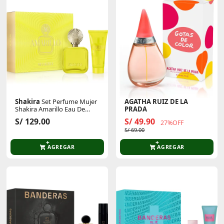
Shakira
Set Perfume Mujer
AGATHA RUIZ DE LA
Shakira Amarillo Eau De
PRADA
Parfum 80 Ml + Body Lotion
Perfume Mujer Gotas De
S/ 129.00
S/ 49.90
27%OFF
75ml
Color Eau De Toilette 50 Ml
S/ 69.00
AGREGAR
AGREGAR