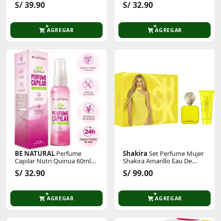
Be Natural
S/ 39.90
S/ 32.90
AGREGAR
AGREGAR
BE NATURAL
Perfume
Shakira
Set Perfume Mujer
Capilar Nutri Quinua 60ml
Shakira Amarillo Eau De
Be Natural
Parfum 50 Ml + Body Lotion
S/ 32.90
S/ 99.00
75ml
AGREGAR
AGREGAR